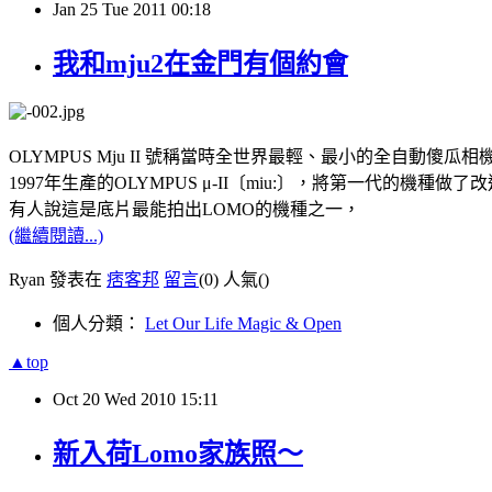
Jan
25
Tue
2011
00:18
我和mju2在金門有個約會
OLYMPUS Mju II 號稱當時全世界最輕、最小的全自動傻瓜相
1997年生產的OLYMPUS μ-II〔miu:〕，將第一代的機種
有人說這是底片最能拍出LOMO的機種之一，
(繼續閱讀...)
Ryan 發表在
痞客邦
留言
(0)
人氣(
)
個人分類：
Let Our Life Magic & Open
▲top
Oct
20
Wed
2010
15:11
新入荷Lomo家族照～