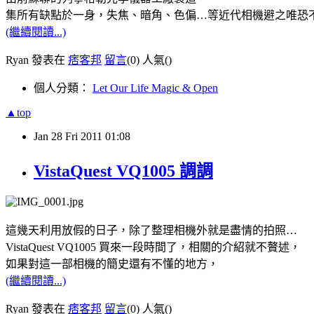
集所有缺點於一身，失焦、暗角、色偏…等近代相機避之唯恐
(繼續閱讀...)
Ryan 發表在
痞客邦
留言
(0)
人氣(
)
個人分類：
Let Our Life Magic & Open
▲top
Jan
28
Fri
2011
01:08
VistaQuest VQ1005 調調
這幾天利用放假的日子，除了整理相機外就是盡情的拍照…
VistaQuest VQ1005 買來一段時間了，相關的介紹就不贅述，
如果對這一部相機的簡史還有不懂的地方，
(繼續閱讀...)
Ryan 發表在
痞客邦
留言
(0)
人氣(
)