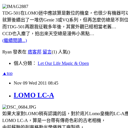
TDG-501在LOMO迷中應該算是數位的機皇，也很少有機器可
就算後續出了一堆仿Genie 3或VQ系列，但再怎麼仿總是不到
而TDG-501再跟我征戰多年後，其實外觀已經相當老舊…
CCD也入塵了，拍出來天空總是漫佈小黑點…
(繼續閱讀...)
Ryan 發表在
痞客邦
留言
(1)
人氣(
)
個人分類：
Let Our Life Magic & Open
▲top
Nov
09
Wed
2011
08:45
LOMO LC-A
如果大家對LOMO稍有認識的話，對於底片Lomo皇機的LC-A
LOMO LC-A，算是一台帶有傳奇色彩的古老相機，
由前蘇聯的列寧格勒光學儀器工廠製造，