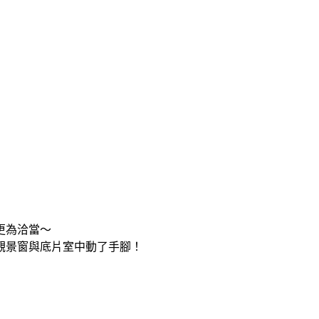
更為洽當～
觀景窗與底片室中動了手腳！