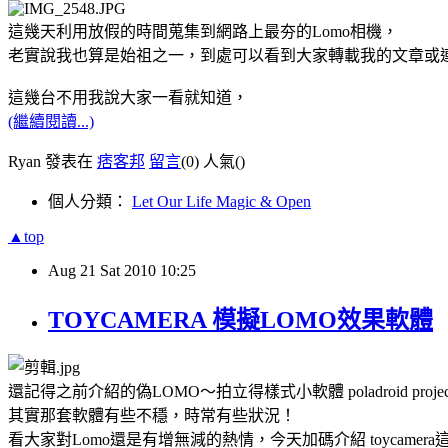
這幾天利用放假的時間蒐集到網路上最夯的Lomo相機，
老實說我也算是始祖之一，到處可以看到大家轉載我的文章或
這幾台不用我說大家一看就知道，
(繼續閱讀...)
Ryan 發表在
痞客邦
留言
(0)
人氣(
)
個人分類：
Let Our Life Magic & Open
▲top
Aug
21
Sat
2010
10:25
TOYCAMERA 模擬LOMO效果軟體
還記得之前介紹的偽LOMO～拍立得樣式小軟體 poladroid projec
其實那套軟體有些不穩，時常有些狀況！
看大家對Lomo還是有增無減的熱情，今天加碼介紹 toycamer