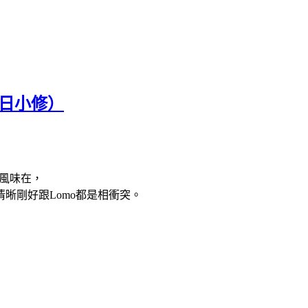
27日小修）
的風味在，
晰剛好跟Lomo都是相衝突。