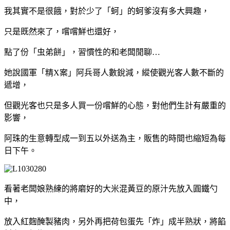
我其實不是很餓，對於少了「蚵」的蚵爹沒有多大興趣，
只是既然來了，嚐嚐鮮也還好，
點了份「虫弟餅」，習慣性的和老闆閒聊…
她說國軍「精X案」阿兵哥人數銳減，縱使觀光客人數不斷的
遞增，
但觀光客也只是多人買一份嚐鮮的心態，對他們生計有嚴重的
影響，
阿珠的生意轉型成一到五以外送為主，販售的時間也縮短為每
日下午。
看著老闆娘熟練的將磨好的大米混黃豆的原汁先放入圓鐵勺
中，
放入紅麴醃製豬肉，另外再把荷包蛋先「炸」成半熟狀，將餡