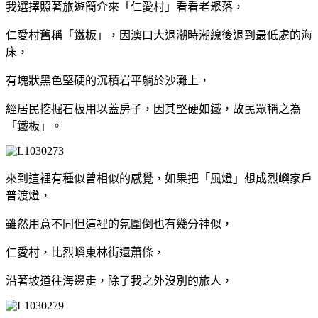
我選擇照著旅遊簡介來「仁愛村」看看老聚落，
仁愛村舊稱「鐵板」，因澳口大退潮時潮線後退到最低處的海
床，
有塊狀黑色堅硬的沉積岩平躺於沙灘上，
經居民挖掘石板用以蓋房子，因其堅硬如鐵，故民眾稱之為
「鐵板」。
來到這裡有種似曾相似的感覺，如果把「風燈」想成烈嶼家戶
普渡燈，
雖然用意不同但這裡的氛圍倒也有幾分神似，
仁愛村，比烈嶼東林街還蕭條，
沿著坡道往海邊走，除了我之外沒別的旅人，