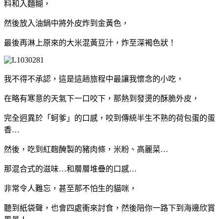
料和入麵糊，
然後放入油鍋中將外皮炸到金黃色，
最後再淋上原來的大米混黃豆汁，炸至深褐色狀！
我不得不承認，這是這趟旅程中最讓我懷念的小吃，
在略有寒意的天氣下一口咬下，那熱到發燙的酥脆外皮，
完全迥異於「蚵爹」的口感，咬到傳統半生不熟的荷包蛋的蛋
香…
然後，吃到紅麴醃製的豬肉條，米粉、高麗菜…
那混合式的滋味…和層層堆疊的口感…
非常令人難忘，甚至那不怕生的貓咪，
聽到紙袋聲，也會四處衝來討食，然後陪你一路下到海邊欣賞