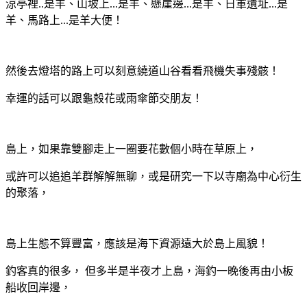
涼亭裡..是羊、山坡上...是羊、懸崖邊...是羊、日軍遺址...是
羊、馬路上...是羊大便！
然後去燈塔的路上可以刻意繞道山谷看看飛機失事殘骸！
幸運的話可以跟龜殼花或雨傘節交朋友！
島上，如果靠雙腳走上一圈要花數個小時在草原上，
或許可以追追羊群解解無聊，或是研究一下以寺廟為中心衍生
的聚落，
島上生態不算豐富，應該是海下資源遠大於島上風貌！
釣客真的很多， 但多半是半夜才上島，海釣一晚後再由小板
船收回岸邊，