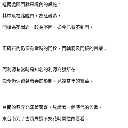
這兩處隘門就是境內的設施。
其中永福路隘門，為紅磚造，
門楣為花崗岩，較為堅固，如今已看不到門，
但磚石內仍留有當時的門栓、門軸洞及門板的凹槽；
而利源巷當時是知名的利源商號所在，
如今仍保留著巷弄的形制，見證當年的繁華。
台南的巷弄充滿著驚喜，見證著一個時代的興敗，
來台南到了古蹟周遭不妨花時間往內看看，