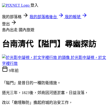
登入
我的部落格
我的部落格後台
我的帳號
登出
島內出走
國內旅遊
台南清代【隘門】尋幽探訪
於光影中凝視，於文
字裡行旅
9年前
「隘門」是昔日的一種防衛措施。
道光三年，1823後，郊商因河道淤塞，日益沒落，
改以「廟境聯防」擔起府城的治安工作，